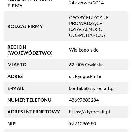
24 czerwca 2014
FIRMY
OSOBY FIZYCZNE
PROWADZĄCE
RODZAJ FIRMY
DZIAŁALNOŚĆ
GOSPODARCZĄ
REGION
Wielkopolskie
(WOJEWÓDZTWO)
MIASTO
62-005 Owińska
ADRES
ul. Bydgoska 16
E-MAIL
kontakt@styrocraft.pl
NUMER TELEFONU
48697883284
ADRES INTERNETOWY
https://styrocraft.pl
NIP
9721086580