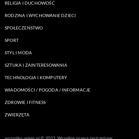
RELIGIA I DUCHOWOŚĆ
RODZINA I WYCHOWANIE DZIECI
SPOŁECZEŃSTWO
SPORT
STYL I MODA
SZTUKA I ZAINTERESOWANIA
TECHNOLOGIA I KOMPUTERY
WIADOMOŚCI / POGODA / INFORMACJE
ZDROWIE I FITNESS
ZWIERZĘTA
wszystko-wiem.pl © 2023. Wszelkie prawa zastrzeżone.