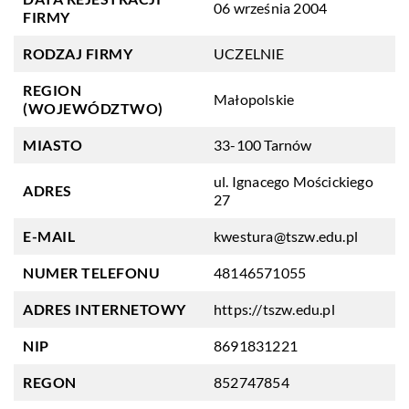
06 września 2004
FIRMY
RODZAJ FIRMY
UCZELNIE
REGION
Małopolskie
(WOJEWÓDZTWO)
MIASTO
33-100 Tarnów
ul. Ignacego Mościckiego
ADRES
27
E-MAIL
kwestura@tszw.edu.pl
NUMER TELEFONU
48146571055
ADRES INTERNETOWY
https://tszw.edu.pl
NIP
8691831221
REGON
852747854