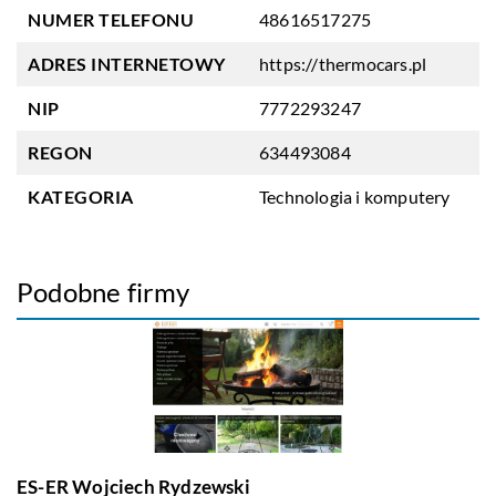
NUMER TELEFONU
48616517275
ADRES INTERNETOWY
https://thermocars.pl
NIP
7772293247
REGON
634493084
KATEGORIA
Technologia i komputery
Podobne firmy
ES-ER Wojciech Rydzewski