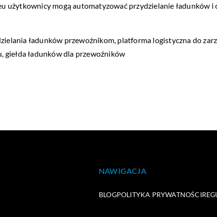
ns.eu użytkownicy mogą automatyzować przydzielanie ładunków i
dzielania ładunków przewoźnikom, platforma logistyczna do zar
u
, giełda ładunków dla przewoźników
NAWIGACJA
BLOG
POLITYKA PRYWATNOŚCI
REG