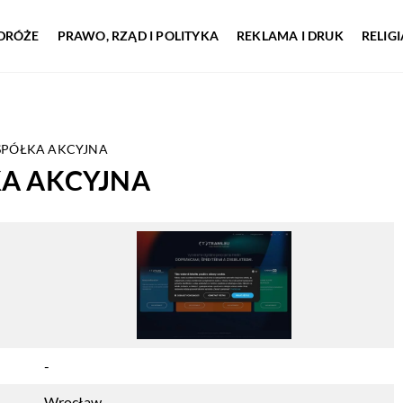
DRÓŻE
PRAWO, RZĄD I POLITYKA
REKLAMA I DRUK
RELIG
SPÓŁKA AKCYJNA
KA AKCYJNA
-
Wrocław