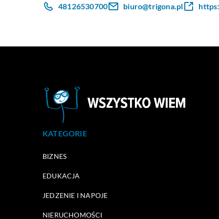
48126530700
biuro@trigona.pl
https:
KATEGORIE
BIZNES
EDUKACJA
JEDZENIE I NAPOJE
NIERUCHOMOŚCI