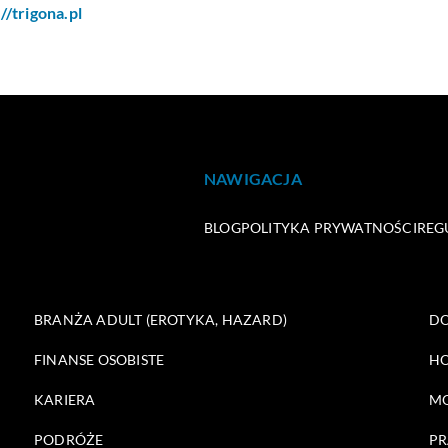
//trigona.pl
NAWIGACJA
BLOG
POLITYKA PRYWATNOŚCI
REG
BRANŻA ADULT (EROTYKA, HAZARD)
DO
FINANSE OSOBISTE
HO
KARIERA
M
PODRÓŻE
PR