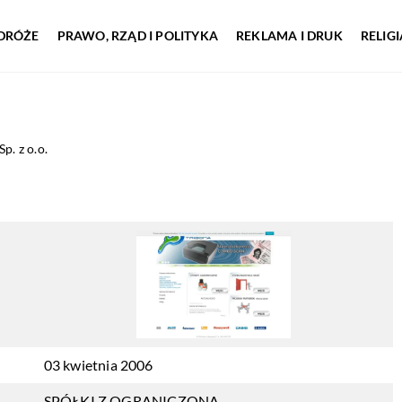
DRÓŻE
PRAWO, RZĄD I POLITYKA
REKLAMA I DRUK
RELIG
Sp. z o.o.
03 kwietnia 2006
SPÓŁKI Z OGRANICZONĄ