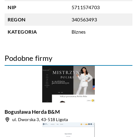
NIP
5711574703
REGON
340563493
KATEGORIA
Biznes
Podobne firmy
Bogusława Herda B&M
ul. Dworska 3, 43-518 Ligota