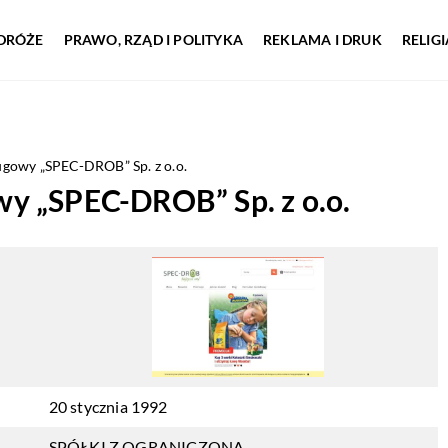
DRÓŻE
PRAWO, RZĄD I POLITYKA
REKLAMA I DRUK
RELIG
gowy „SPEC-DROB” Sp. z o.o.
y „SPEC-DROB” Sp. z o.o.
20 stycznia 1992
SPÓŁKI Z OGRANICZONĄ