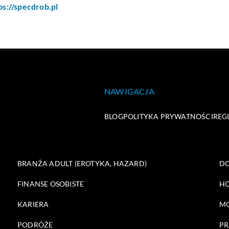
ps://specdrob.pl
NAWIGACJA
BLOG
POLITYKA PRYWATNOŚCI
REG
BRANŻA ADULT (EROTYKA, HAZARD)
DO
FINANSE OSOBISTE
HO
KARIERA
M
PODRÓŻE
PR