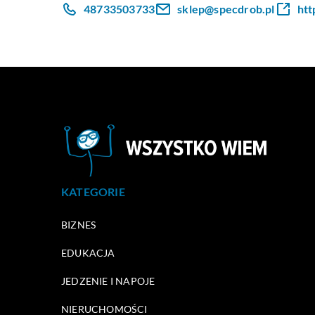
48733503733
sklep@specdrob.pl
htt
KATEGORIE
BIZNES
EDUKACJA
JEDZENIE I NAPOJE
NIERUCHOMOŚCI