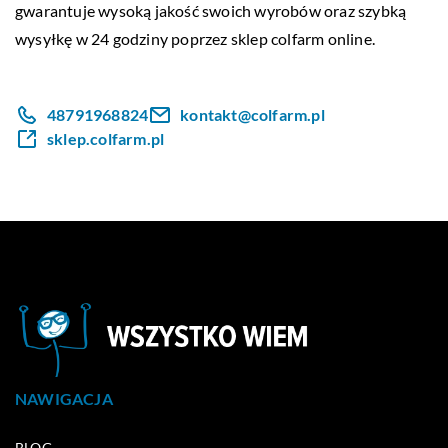
gwarantuje wysoką jakość swoich wyrobów oraz szybką
wysyłkę w 24 godziny poprzez sklep colfarm online.
48791968824
kontakt@colfarm.pl
sklep.colfarm.pl
NAWIGACJA
BLOG