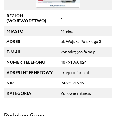
REGION
-
(WOJEWÓDZTWO)
MIASTO
Mielec
ADRES
ul. Wojska Polskiego 3
E-MAIL
kontakt@colfarm.pl
NUMER TELEFONU
48791968824
ADRES INTERNETOWY
sklep.colfarm.pl
NIP
9462370919
KATEGORIA
Zdrowie i fitness
Podobne firmy