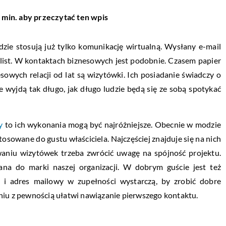
 min. aby przeczytać ten wpis
zie stosują już tylko komunikację wirtualną. Wysłany e-mail
 list. W kontaktach biznesowych jest podobnie. Czasem papier
owych relacji od lat są wizytówki. Ich posiadanie świadczy o
e wyjdą tak długo, jak długo ludzie będą się ze sobą spotykać
y
to ich wykonania mogą być najróżniejsze. Obecnie w modzie
stosowane do gustu właściciela. Najczęściej znajduje się na nich
waniu wizytówek trzeba zwrócić uwagę na spójność projektu.
a do marki naszej organizacji. W dobrym guście jest też
y i adres mailowy w zupełności wystarczą, by zrobić dobre
niu z pewnością ułatwi nawiązanie pierwszego kontaktu.