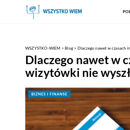
PO
WSZYSTKO-WIEM
>
Blog
>
Dlaczego nawet w czasach in
Dlaczego nawet w c
wizytówki nie wysz
BIZNES I FINANSE