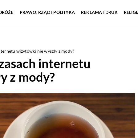
DRÓŻE
PRAWO, RZĄD I POLITYKA
REKLAMA I DRUK
RELIG
ternetu wizytówki nie wyszły z mody?
zasach internetu
ły z mody?