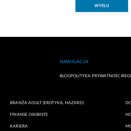
NAWIGACJA
BLOG
POLITYKA PRYWATNOŚCI
REG
BRANŻA ADULT (EROTYKA, HAZARD)
DO
FINANSE OSOBISTE
HO
KARIERA
M