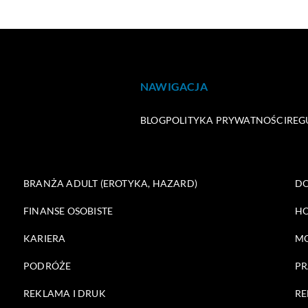
NAWIGACJA
BLOG
POLITYKA PRYWATNOŚCI
REG
BRANŻA ADULT (EROTYKA, HAZARD)
DO
FINANSE OSOBISTE
HO
KARIERA
M
PODRÓŻE
PR
REKLAMA I DRUK
RE