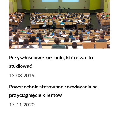
Przyszłościowe kierunki, które warto
studiować
13-03-2019
BIZNES I FINANSE
Powszechnie stosowane rozwiązania na
przyciągnięcie klientów
17-11-2020