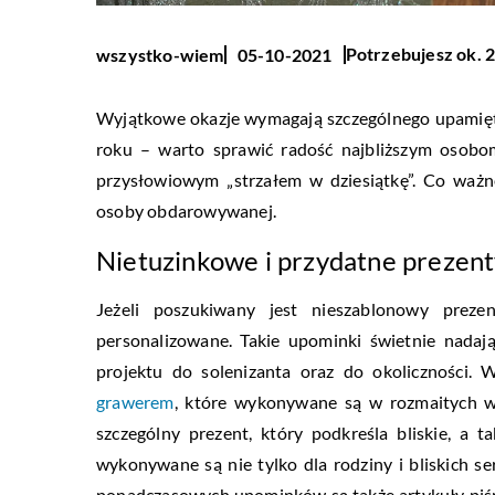
Potrzebujesz ok. 2
wszystko-wiem
05-10-2021
Wyjątkowe okazje wymagają szczególnego upamiętnie
roku – warto sprawić radość najbliższym osobom
przysłowiowym „strzałem w dziesiątkę”. Co ważn
osoby obdarowywanej.
Nietuzinkowe i przydatne prezen
Jeżeli poszukiwany jest nieszablonowy prez
personalizowane. Takie upominki świetnie nadaj
projektu do solenizanta oraz do okoliczności
grawerem
, które wykonywane są w rozmaitych wie
szczególny prezent, który podkreśla bliskie, a
wykonywane są nie tylko dla rodziny i bliskich s
ponadczasowych upominków są także artykuły piśm