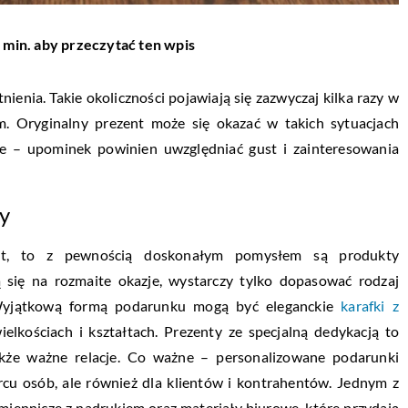
 min. aby przeczytać ten wpis
nia. Takie okoliczności pojawiają się zazwyczaj kilka razy w
. Oryginalny prezent może się okazać w takich sytuacjach
e – upominek powinien uwzględniać gust i zainteresowania
ty
ent, to z pewnością doskonałym pomysłem są produkty
ą się na rozmaite okazje, wystarczy tylko dopasować rodzaj
. Wyjątkową formą podarunku mogą być eleganckie
karafki z
lkościach i kształtach. Prezenty ze specjalną dedykacją to
 także ważne relacje. Co ważne – personalizowane podarunki
ercu osób, ale również dla klientów i kontrahentów. Jednym z
iennicze z nadrukiem oraz materiały biurowe, które przydają