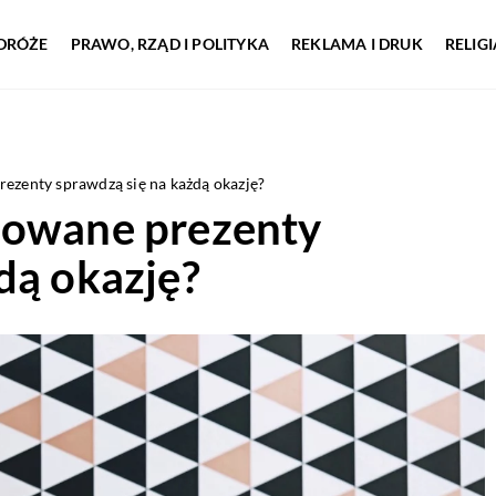
DRÓŻE
PRAWO, RZĄD I POLITYKA
REKLAMA I DRUK
RELIG
ezenty sprawdzą się na każdą okazję?
zowane prezenty
dą okazję?