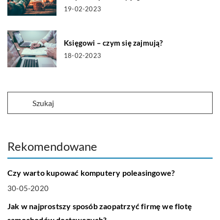
19-02-2023
Księgowi – czym się zajmują?
18-02-2023
Rekomendowane
TECHNOLOGIA
Czy warto kupować komputery poleasingowe?
30-05-2020
BIZNES I FINANSE
Jak w najprostszy sposób zaopatrzyć firmę we flotę
samochodów dostawczych?