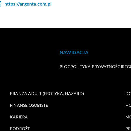
https://argenta.com.pl
NAWIGACJA
BLOG
POLITYKA PRYWATNOŚCI
REG
BRANŻA ADULT (EROTYKA, HAZARD)
DO
FINANSE OSOBISTE
HO
KARIERA
M
PODRÓŻE
PR