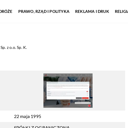
DRÓŻE
PRAWO, RZĄD I POLITYKA
REKLAMA I DRUK
RELIG
Sp. z o.o. Sp. K.
22 maja 1995
SPÓŁKI Z OGRANICZONĄ