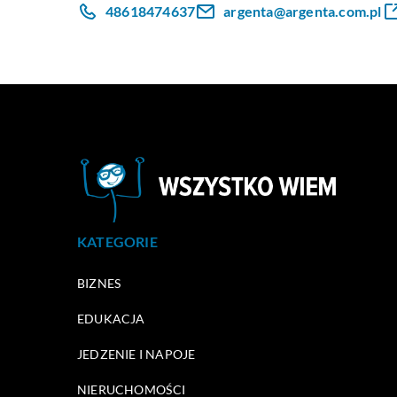
48618474637
argenta@argenta.com.pl
KATEGORIE
BIZNES
EDUKACJA
JEDZENIE I NAPOJE
NIERUCHOMOŚCI