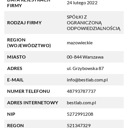
24 lutego 2022
FIRMY
SPÓŁKI Z
RODZAJ FIRMY
OGRANICZONĄ
ODPOWIEDZIALNOŚCIĄ
REGION
mazowieckie
(WOJEWÓDZTWO)
MIASTO
00-844 Warszawa
ADRES
ul. Grzybowska 87
E-MAIL
info@bestlab.com.pl
NUMER TELEFONU
48793787737
ADRES INTERNETOWY
bestlab.com.pl
NIP
5272991208
REGON
521347329