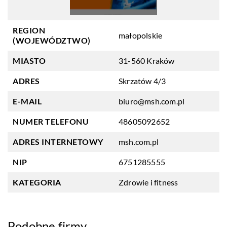
REGION
małopolskie
(WOJEWÓDZTWO)
MIASTO
31-560 Kraków
ADRES
Skrzatów 4/3
E-MAIL
biuro@msh.com.pl
NUMER TELEFONU
48605092652
ADRES INTERNETOWY
msh.com.pl
NIP
6751285555
KATEGORIA
Zdrowie i fitness
Podobne firmy