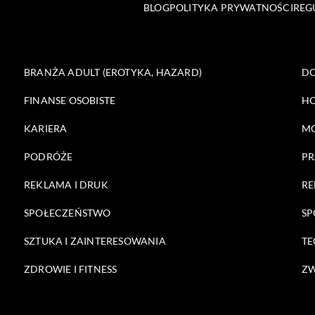
BLOG
POLITYKA PRYWATNOŚCI
REG
BRANŻA ADULT (EROTYKA, HAZARD)
DO
FINANSE OSOBISTE
HO
KARIERA
M
PODRÓŻE
PR
REKLAMA I DRUK
RE
SPOŁECZEŃSTWO
SP
SZTUKA I ZAINTERESOWANIA
TE
ZDROWIE I FITNESS
ZW