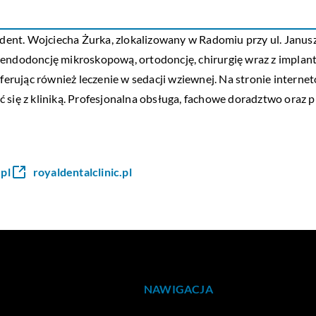
 dent. Wojciecha Żurka, zlokalizowany w Radomiu przy ul. Janusz
 endodoncję mikroskopową, ortodoncję, chirurgię wraz z implant
oferując również leczenie w sedacji wziewnej. Na stronie interne
 się z kliniką. Profesjonalna obsługa, fachowe doradztwo oraz 
pl
royaldentalclinic.pl
NAWIGACJA