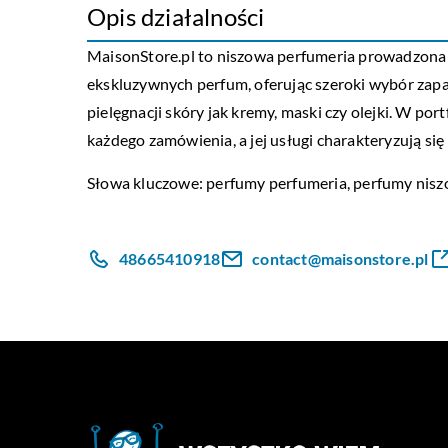
Opis działalności
MaisonStore.pl to niszowa perfumeria prowadzona p
ekskluzywnych perfum, oferując szeroki wybór zap
pielęgnacji skóry jak kremy, maski czy olejki. W p
każdego zamówienia, a jej usługi charakteryzują się 
Słowa kluczowe:
perfumy perfumeria
, perfumy nis
48665410918
contact@maisonstore.pl