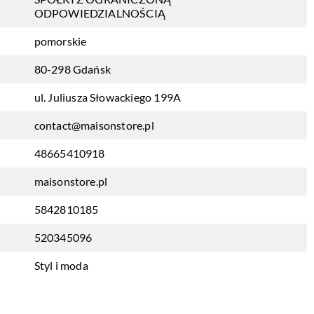
ODPOWIEDZIALNOŚCIĄ
pomorskie
80-298 Gdańsk
ul. Juliusza Słowackiego 199A
contact@maisonstore.pl
48665410918
maisonstore.pl
5842810185
520345096
Styl i moda