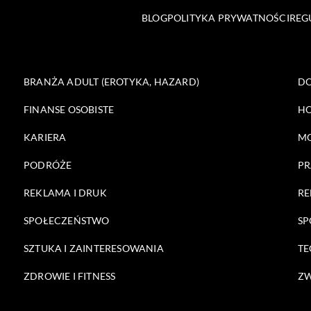
BLOG
POLITYKA PRYWATNOŚCI
REG
BRANŻA ADULT (EROTYKA, HAZARD)
DO
FINANSE OSOBISTE
HO
KARIERA
M
PODRÓŻE
PR
REKLAMA I DRUK
RE
SPOŁECZEŃSTWO
SP
SZTUKA I ZAINTERESOWANIA
TE
ZDROWIE I FITNESS
ZW