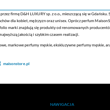
rzez firmę D&H LUXURY sp. z o.o., mieszczącą się w Gdańsku. Sp
achów dla kobiet, mężczyzn oraz unisex. Oprócz perfum Maison
ortfolio marki znajdują się produkty od renomowanych producent
najwyższą jakością i szybkim czasem realizacji.
zowe, markowe perfumy męskie, ekskluzywne perfumy męskie, ar
maisonstore.pl
NAWIGACJA