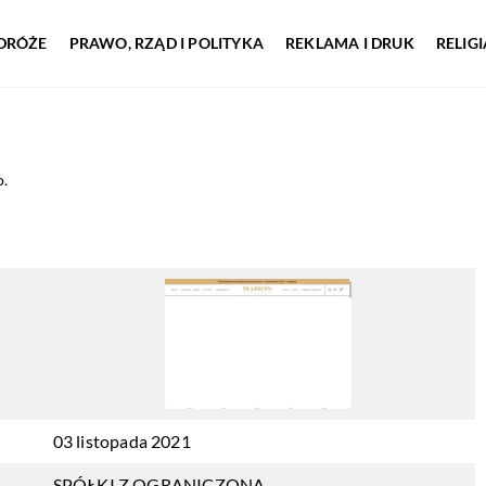
DRÓŻE
PRAWO, RZĄD I POLITYKA
REKLAMA I DRUK
RELIG
o.
03 listopada 2021
SPÓŁKI Z OGRANICZONĄ