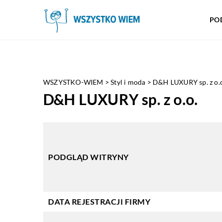
PO
WSZYSTKO-WIEM
>
Styl i moda
>
D&H LUXURY sp. z o.
D&H LUXURY sp. z o.o.
PODGLĄD WITRYNY
DATA REJESTRACJI FIRMY