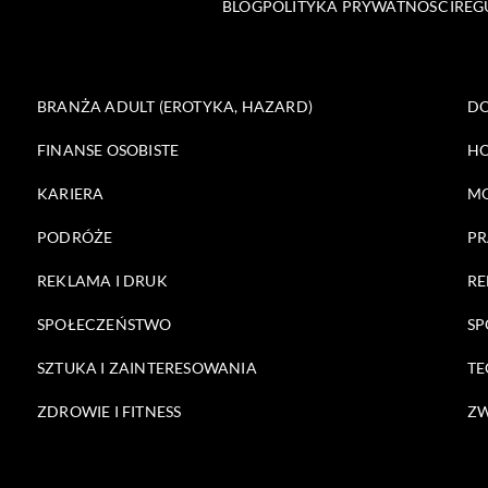
BLOG
POLITYKA PRYWATNOŚCI
REG
BRANŻA ADULT (EROTYKA, HAZARD)
DO
FINANSE OSOBISTE
HO
KARIERA
M
PODRÓŻE
PR
REKLAMA I DRUK
RE
SPOŁECZEŃSTWO
SP
SZTUKA I ZAINTERESOWANIA
TE
ZDROWIE I FITNESS
ZW