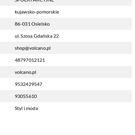
kujawsko-pomorskie
86-031 Osielsko
ul. Szosa Gdańska 22
shop@volcano.pl
48797012121
volcano.pl
9532429547
93055610
Styl i moda