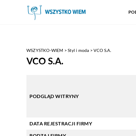
PO
WSZYSTKO-WIEM
>
Styl i moda
>
VCO S.A.
VCO S.A.
PODGLĄD WITRYNY
DATA REJESTRACJI FIRMY
RODZAJ FIRMY