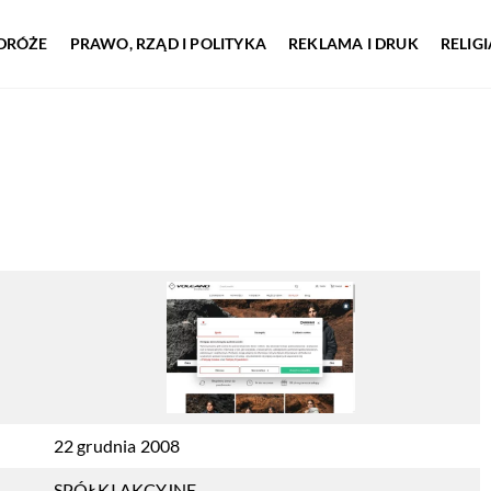
DRÓŻE
PRAWO, RZĄD I POLITYKA
REKLAMA I DRUK
RELIG
22 grudnia 2008
SPÓŁKI AKCYJNE