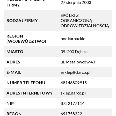
27 sierpnia 2003
FIRMY
SPÓŁKI Z
RODZAJ FIRMY
OGRANICZONĄ
ODPOWIEDZIALNOŚCIĄ
REGION
podkarpackie
(WOJEWÓDZTWO)
MIASTO
39-200 Dębica
ADRES
ul. Metalowców 43
E-MAIL
esklep@darco.pl
NUMER TELEFONU
48146809915
ADRES INTERNETOWY
sklep.darco.pl
NIP
8722177114
REGON
691758322