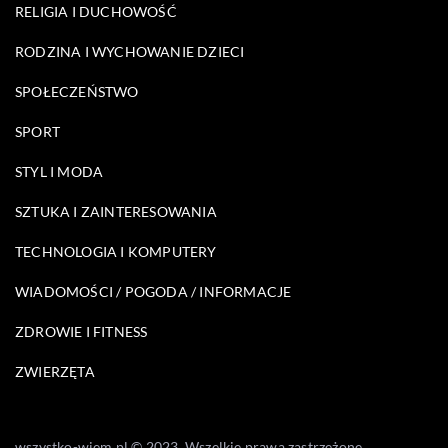
RELIGIA I DUCHOWOŚĆ
RODZINA I WYCHOWANIE DZIECI
SPOŁECZEŃSTWO
SPORT
STYL I MODA
SZTUKA I ZAINTERESOWANIA
TECHNOLOGIA I KOMPUTERY
WIADOMOŚCI / POGODA / INFORMACJE
ZDROWIE I FITNESS
ZWIERZĘTA
wszystko-wiem.pl © 2023. Wszelkie prawa zastrzeżone.