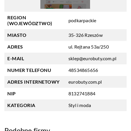
REGION
podkarpackie
(WOJEWÓDZTWO)
MIASTO
35-326 Rzeszów
ADRES
ul. Rejtana 53a/250
E-MAIL
sklep@eurobuty.com.pl
NUMER TELEFONU
48534865656
ADRES INTERNETOWY
eurobuty.com.pl
NIP
8132741884
KATEGORIA
Styl i moda
Podobne firmy