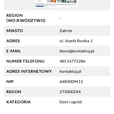
REGION
-
(WOJEWÓDZTWO)
MIASTO
Zabrze
ADRES
ul. Józefa Rostka 1
E-MAIL
biuro@kontaktuj.pl
NUMER TELEFONU
48514773286
ADRES INTERNETOWY
kontaktuj.pl
NIP
6480009411
REGON
273000244
KATEGORIA
Dom i ogród