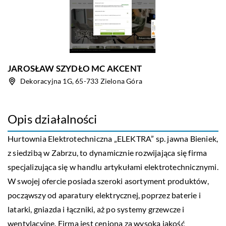
JAROSŁAW SZYDŁO MC AKCENT
Dekoracyjna 1G, 65-733 Zielona Góra
Opis działalności
Hurtownia Elektrotechniczna „ELEKTRA” sp. jawna Bieniek,
z siedzibą w Zabrzu, to dynamicznie rozwijająca się firma
specjalizująca się w handlu artykułami elektrotechnicznymi.
W swojej ofercie posiada szeroki asortyment produktów,
począwszy od aparatury elektrycznej, poprzez baterie i
latarki, gniazda i łączniki, aż po systemy grzewcze i
wentylacyjne. Firma jest ceniona za wysoką jakość