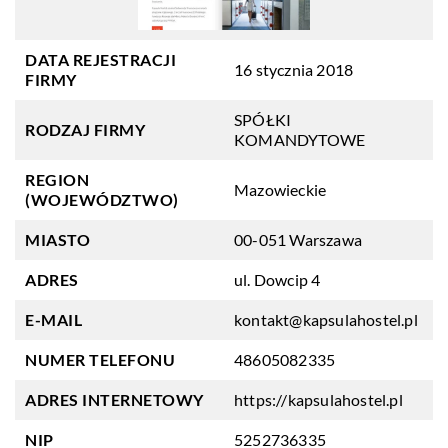
DATA REJESTRACJI
16 stycznia 2018
FIRMY
SPÓŁKI
RODZAJ FIRMY
KOMANDYTOWE
REGION
Mazowieckie
(WOJEWÓDZTWO)
MIASTO
00-051 Warszawa
ADRES
ul. Dowcip 4
E-MAIL
kontakt@kapsulahostel.pl
NUMER TELEFONU
48605082335
ADRES INTERNETOWY
https://kapsulahostel.pl
NIP
5252736335