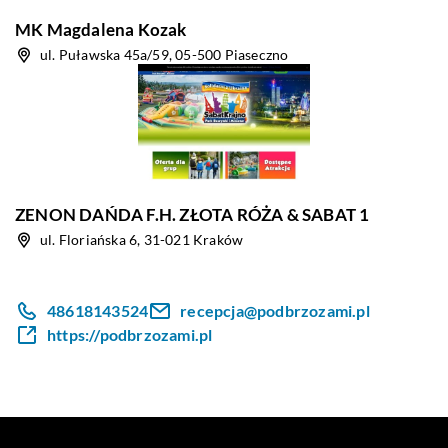
MK Magdalena Kozak
ul. Puławska 45a/59, 05-500 Piaseczno
ZENON DAŃDA F.H. ZŁOTA RÓŻA & SABAT 1
ul. Floriańska 6, 31-021 Kraków
48618143524
recepcja@podbrzozami.pl
https://podbrzozami.pl