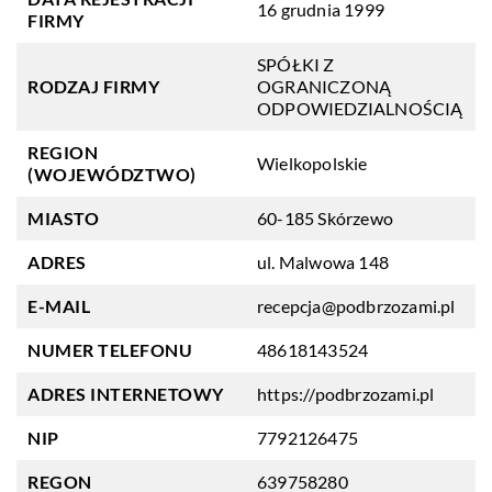
16 grudnia 1999
FIRMY
SPÓŁKI Z
RODZAJ FIRMY
OGRANICZONĄ
ODPOWIEDZIALNOŚCIĄ
REGION
Wielkopolskie
(WOJEWÓDZTWO)
MIASTO
60-185 Skórzewo
ADRES
ul. Malwowa 148
E-MAIL
recepcja@podbrzozami.pl
NUMER TELEFONU
48618143524
ADRES INTERNETOWY
https://podbrzozami.pl
NIP
7792126475
REGON
639758280