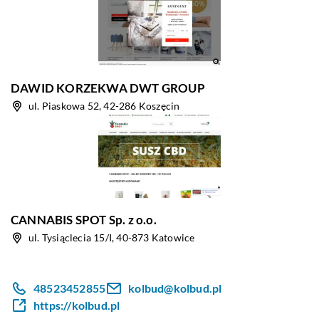
DAWID KORZEKWA DWT GROUP
ul. Piaskowa 52, 42-286 Koszęcin
CANNABIS SPOT Sp. z o.o.
ul. Tysiąclecia 15/I, 40-873 Katowice
48523452855
kolbud@kolbud.pl
https://kolbud.pl