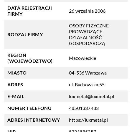
DATA REJESTRACJI
26 września 2006
FIRMY
OSOBY FIZYCZNE
PROWADZĄCE
RODZAJ FIRMY
DZIAŁALNOŚĆ
GOSPODARCZĄ
REGION
Mazowieckie
(WOJEWÓDZTWO)
MIASTO
04-536 Warszawa
ADRES
ul. Bychowska 55
E-MAIL
luxmetal@luxmetal.pl
NUMER TELEFONU
48501337483
ADRES INTERNETOWY
https://luxmetal.pl
NIP
5221895357