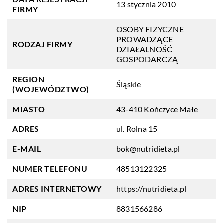
13 stycznia 2010
FIRMY
OSOBY FIZYCZNE
PROWADZĄCE
RODZAJ FIRMY
DZIAŁALNOŚĆ
GOSPODARCZĄ
REGION
Śląskie
(WOJEWÓDZTWO)
MIASTO
43-410 Kończyce Małe
ADRES
ul. Rolna 15
E-MAIL
bok@nutridieta.pl
NUMER TELEFONU
48513122325
ADRES INTERNETOWY
https://nutridieta.pl
NIP
8831566286