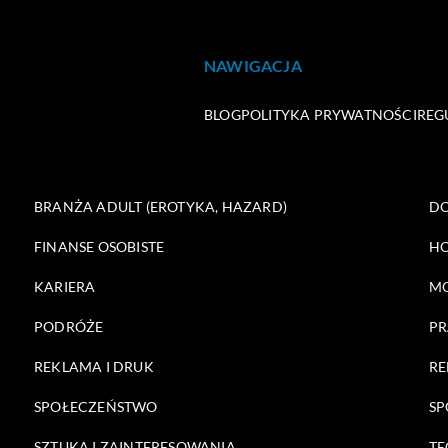
NAWIGACJA
BLOG
POLITYKA PRYWATNOŚCI
REG
BRANŻA ADULT (EROTYKA, HAZARD)
DO
FINANSE OSOBISTE
HO
KARIERA
M
PODRÓŻE
PR
REKLAMA I DRUK
RE
SPOŁECZEŃSTWO
SP
SZTUKA I ZAINTERESOWANIA
TE