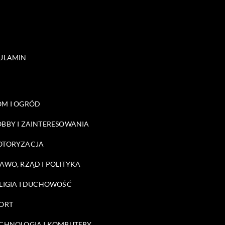
ULAMIN
M I OGRÓD
BBY I ZAINTERESOWANIA
OTORYZACJA
AWO, RZĄD I POLITYKA
LIGIA I DUCHOWOŚĆ
ORT
CHNOLOGIA I KOMPUTERY