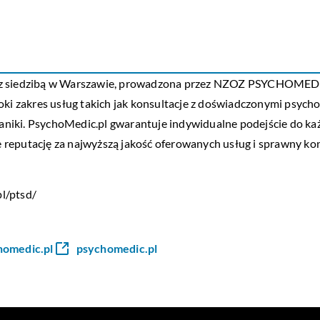
ego z siedzibą w Warszawie, prowadzona przez NZOZ PSYCH
 zakres usług takich jak konsultacje z doświadczonymi psychol
 paniki. PsychoMedic.pl gwarantuje indywidualne podejście do ka
reputację za najwyższą jakość oferowanych usług i sprawny kon
l/ptsd/
omedic.pl
psychomedic.pl