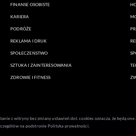
FINANSE OSOBISTE
HO
KARIERA
M
PODRÓŻE
PR
REKLAMA I DRUK
RE
SPOŁECZEŃSTWO
SP
SZTUKA I ZAINTERESOWANIA
TE
ZDROWIE I FITNESS
ZW
stanie z witryny bez zmiany ustawień dot. cookies oznacza, że będą 
zczegółów na podstronie
Polityka prywatności
.