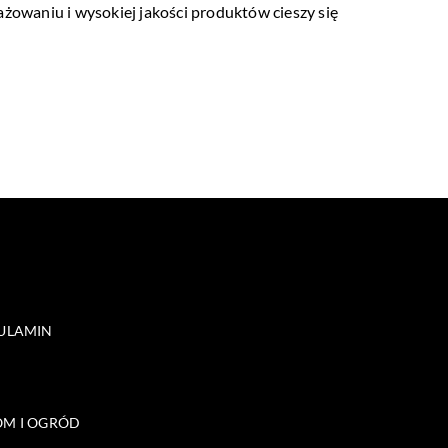
ażowaniu i wysokiej jakości produktów cieszy się
ULAMIN
M I OGRÓD