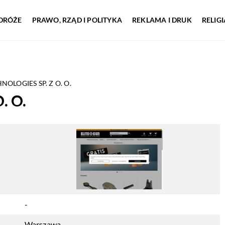
DRÓŻE
PRAWO, RZĄD I POLITYKA
REKLAMA I DRUK
RELIG
NOLOGIES SP. Z O. O.
. O.
-
Warszawa