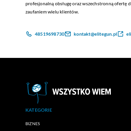
profesjonalną obsługę oraz wszechstronną ofertę dl
zaufaniem wielu klientów.
48519698730
kontakt@elitegun.pl
el
KATEGORIE
BIZNES