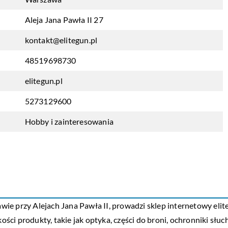
Aleja Jana Pawła II 27
kontakt@elitegun.pl
48519698730
elitegun.pl
5273129600
Hobby i zainteresowania
ie przy Alejach Jana Pawła II, prowadzi sklep internetowy
elit
akości produkty, takie jak optyka, części do broni, ochronniki s