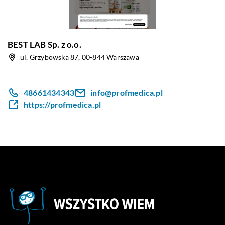
BEST LAB Sp. z o.o.
ul. Grzybowska 87, 00-844 Warszawa
48661434343
info@profmedica.pl
https://profmedica.pl