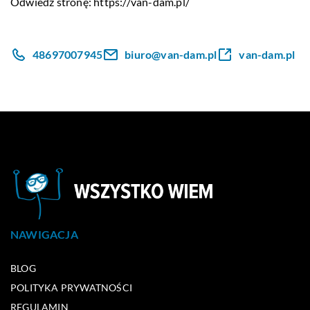
Odwiedź stronę:
https://van-dam.pl/
48697007945
biuro@van-dam.pl
van-dam.pl
NAWIGACJA
BLOG
POLITYKA PRYWATNOŚCI
REGULAMIN