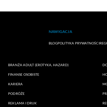
NAWIGACJA
BLOG
POLITYKA PRYWATNOŚCI
REG
BRANŻA ADULT (EROTYKA, HAZARD)
DO
FINANSE OSOBISTE
HO
KARIERA
M
PODRÓŻE
PR
REKLAMA I DRUK
RE