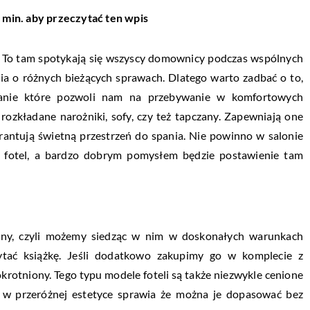
 min. aby przeczytać ten wpis
. To tam spotykają się wszyscy domownicy podczas wspólnych
ia o różnych bieżących sprawach. Dlatego warto zadbać o to,
anie które pozwoli nam na przebywanie w komfortowych
rozkładane narożniki, sofy, czy też tapczany. Zapewniają one
rantują świetną przestrzeń do spania. Nie powinno w salonie
k fotel, a bardzo dobrym pomysłem będzie postawienie tam
dny, czyli możemy siedząc w nim w doskonałych warunkach
zytać książkę. Jeśli dodatkowo zakupimy go w komplecie z
rotniony. Tego typu modele foteli są także niezwykle cenione
ć w przeróżnej estetyce sprawia że można je dopasować bez