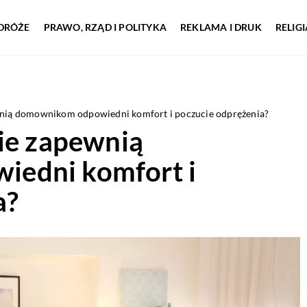
DRÓŻE
PRAWO, RZĄD I POLITYKA
REKLAMA I DRUK
RELIG
wnią domownikom odpowiedni komfort i poczucie odprężenia?
nie zapewnią
edni komfort i
a?