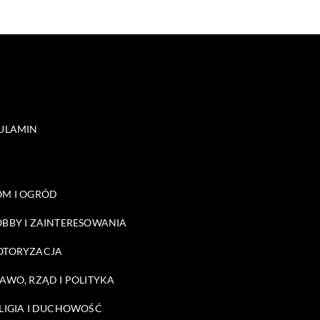
ULAMIN
M I OGRÓD
BBY I ZAINTERESOWANIA
OTORYZACJA
AWO, RZĄD I POLITYKA
LIGIA I DUCHOWOŚĆ