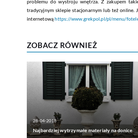
problemu do wystroju wnętrza. Z zakupem tak
tradycyjnym sklepie stacjonarnym lub też online. 
internetową
https://www.grekpol.pl/pl/menu/fotel
ZOBACZ RÓWNIEŻ
28-04-2018
Najbardziej wytrzymałe materiały na donice