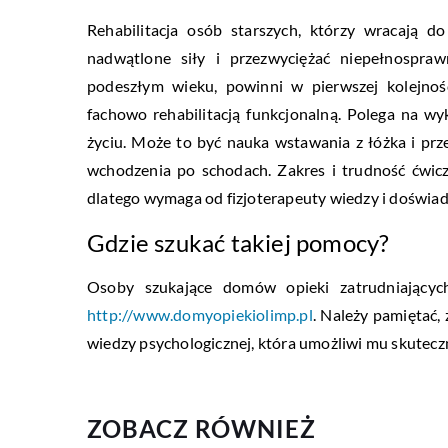
Rehabilitacja osób starszych, którzy wracają 
nadwątlone siły i przezwyciężać niepełnospraw
podeszłym wieku, powinni w pierwszej kolejnośc
fachowo rehabilitacją funkcjonalną. Polega na w
życiu. Może to być nauka wstawania z łóżka i prz
wchodzenia po schodach. Zakres i trudność ćwic
dlatego wymaga od fizjoterapeuty wiedzy i doświad
Gdzie szukać takiej pomocy?
Osoby szukające domów opieki zatrudniającyc
http://www.domyopiekiolimp.pl
. Należy pamiętać,
wiedzy psychologicznej, która umożliwi mu skute
ZOBACZ RÓWNIEŻ