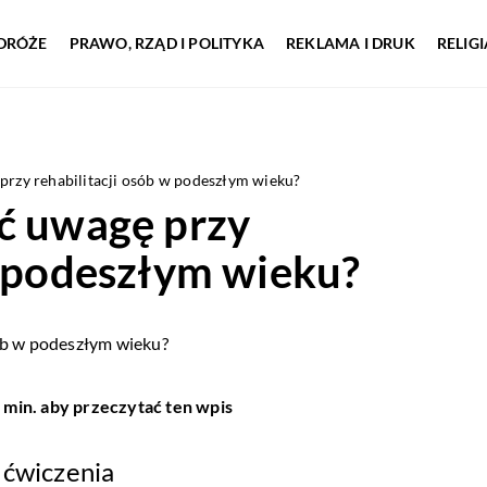
DRÓŻE
PRAWO, RZĄD I POLITYKA
REKLAMA I DRUK
RELIG
przy rehabilitacji osób w podeszłym wieku?
ić uwagę przy
w podeszłym wieku?
 min. aby przeczytać ten wpis
 ćwiczenia