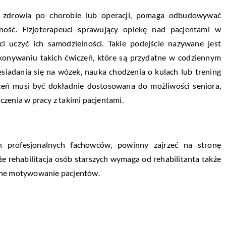
do zdrowia po chorobie lub operacji, pomaga odbudowywać
ność. Fizjoterapeuci sprawujący opiekę nad pacjentami w
i uczyć ich samodzielności. Takie podejście nazywane jest
ykonywaniu takich ćwiczeń, które są przydatne w codziennym
esiadania się na wózek, nauka chodzenia o kulach lub trening
zeń musi być dokładnie dostosowana do możliwości seniora,
czenia w pracy z takimi pacjentami.
h profesjonalnych fachowców, powinny zajrzeć na stronę
 że rehabilitacja osób starszych wymaga od rehabilitanta także
czne motywowanie pacjentów.