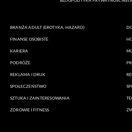
BLOG
POLITYKA PRYWATNOŚCI
REG
BRANŻA ADULT (EROTYKA, HAZARD)
DO
FINANSE OSOBISTE
HO
KARIERA
M
PODRÓŻE
PR
REKLAMA I DRUK
RE
SPOŁECZEŃSTWO
SP
SZTUKA I ZAINTERESOWANIA
TE
ZDROWIE I FITNESS
ZW