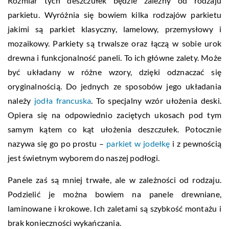
Rozmiar tych deszczułek będzie zależny od rodzaju
parkietu. Wyróżnia się bowiem kilka rodzajów parkietu
jakimi są parkiet klasyczny, lamelowy, przemysłowy i
mozaikowy. Parkiety są trwalsze oraz łączą w sobie urok
drewna i funkcjonalność paneli. To ich główne zalety. Może
być układany w różne wzory, dzięki odznaczać się
oryginalnością. Do jednych ze sposobów jego układania
należy
jodła francuska
. To specjalny wzór ułożenia deski.
Opiera się na odpowiednio zaciętych ukosach pod tym
samym kątem co kąt ułożenia deszczułek. Potocznie
nazywa się go po prostu –
parkiet w jodełkę
i z pewnością
jest świetnym wyborem do naszej podłogi.
Panele zaś są mniej trwałe, ale w zależności od rodzaju.
Podzielić je można bowiem na panele drewniane,
laminowane i krokowe. Ich zaletami są szybkość montażu i
brak konieczności wykańczania.