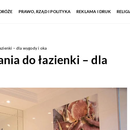
DRÓŻE
PRAWO, RZĄD I POLITYKA
REKLAMA I DRUK
RELIG
zienki – dla wygody i oka
nia do łazienki – dla