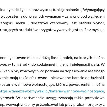
inalnym designem oraz wysoką funkcjonalnością. Wymagający
y wyposażenia do własnych wymagań – zarówno pod względem
ategorii mebli i dodatków oferowany jest szeroki wybór,
teresujących produktów przygotowywanych jest także z myślą o
mne i gustowne meble z dużą ilością półek, na których można
we, w tym środki do codziennej higieny i pielęgnacji ciała. W
 i kabin prysznicowych, co pozwala na dopasowanie idealnego
enie mają także efektowne i niezawodne baterie do łazienki.
ne baterie wannowe wolnostojące, które z powodzeniem można
https://taniezlewozmywaki.pl/baterie-wannowe-wolnostojace
,
stycznych. W asortymencie uwagę zwracają także pomysłowo
p. wewnątrz kabiny prysznicowej lub przy pralce – projekty z