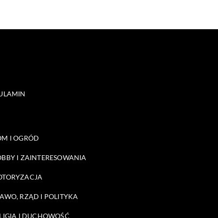
ULAMIN
M I OGRÓD
BBY I ZAINTERESOWANIA
OTORYZACJA
AWO, RZĄD I POLITYKA
LIGIA I DUCHOWOŚĆ