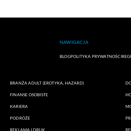
NAWIGACJA
BLOG
POLITYKA PRYWATNOŚCI
REG
BRANŻA ADULT (EROTYKA, HAZARD)
DO
FINANSE OSOBISTE
HO
KARIERA
M
PODRÓŻE
PR
REKLAMA I DRUK
RE