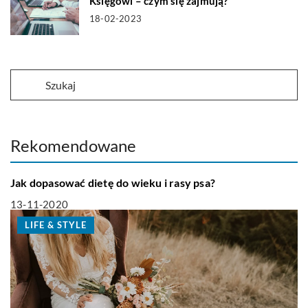
Księgowi – czym się zajmują?
18-02-2023
Rekomendowane
LIFE & STYLE
Jak dopasować dietę do wieku i rasy psa?
13-11-2020
LIFE & STYLE