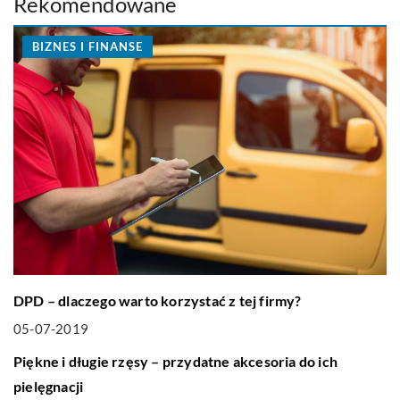
Rekomendowane
BIZNES I FINANSE
DPD – dlaczego warto korzystać z tej firmy?
05-07-2019
LIFE & STYLE
Piękne i długie rzęsy – przydatne akcesoria do ich
pielęgnacji