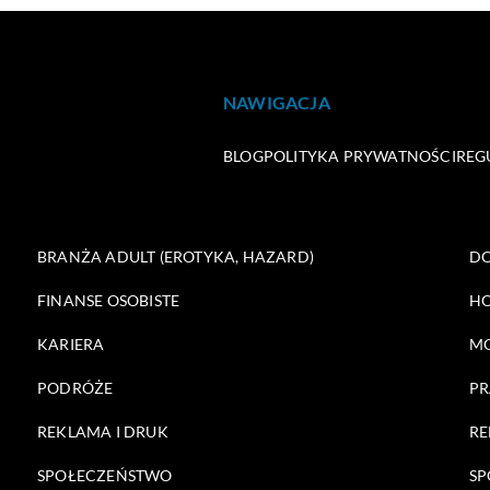
NAWIGACJA
BLOG
POLITYKA PRYWATNOŚCI
REG
BRANŻA ADULT (EROTYKA, HAZARD)
DO
FINANSE OSOBISTE
HO
KARIERA
M
PODRÓŻE
PR
REKLAMA I DRUK
RE
SPOŁECZEŃSTWO
SP