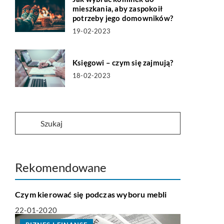
mieszkania, aby zaspokoił
potrzeby jego domowników?
19-02-2023
Księgowi – czym się zajmują?
18-02-2023
Rekomendowane
DOM I OGRODNICTWO
Czym kierować się podczas wyboru mebli
22-01-2020