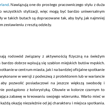
rland
. Nawiązują one do prostego pracowniczego stylu z duża
do wszystkich stylizacji, więc mogą być bardzo uniwersalnym
y w takich butach są dopracowane tak, aby były, jak najmniej
m zestawieniu z resztą odzieży.
mają rodowód związany z aktywnością fizyczną na świeżym
 bardzo dobrze wpisują się szablon miejskich butów męskich.
tkanie w centrum miasta, jak i na bardziej oficjalne spotkanie
wykonane w wersji z podeszwą z protektorem lub w wariancie
 aby pozwolić posiadaczowi na jeszcze większą swobodę i
ie postąpiono z kolorystyką. Obuwie w kolorze czarnym to
wiająca zabawę w kreowaniu swojego wizerunku. Warto mieć w
ażdą okazję niezależnie od jej charakteru i miejsca spotkania.