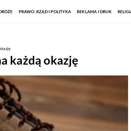
DRÓŻE
PRAWO, RZĄD I POLITYKA
REKLAMA I DRUK
RELIG
okazję
na każdą okazję