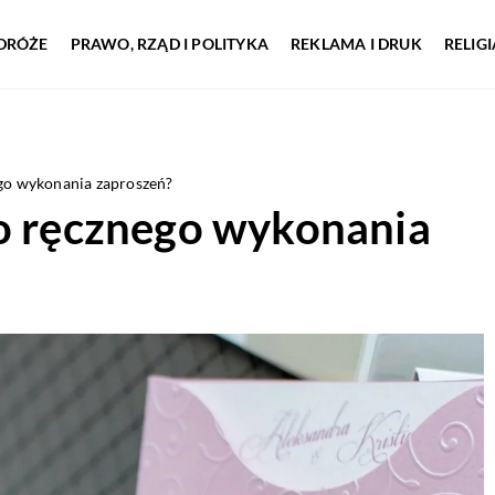
DRÓŻE
PRAWO, RZĄD I POLITYKA
REKLAMA I DRUK
RELIG
ego wykonania zaproszeń?
do ręcznego wykonania