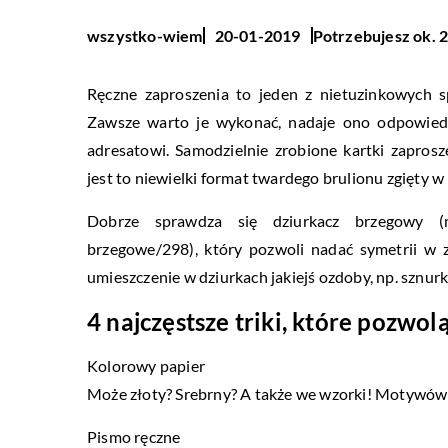
Potrzebujesz ok. 2
wszystko-wiem
20-01-2019
Ręczne zaproszenia to jeden z nietuzinkowych s
Zawsze warto je wykonać, nadaje ono odpowiedn
adresatowi. Samodzielnie zrobione kartki zapro
jest to niewielki format twardego brulionu zgięty w 
Dobrze sprawdza się dziurkacz brzegowy (mo
brzegowe/298), który pozwoli nadać symetrii w z
umieszczenie w dziurkach jakiejś ozdoby, np. sznurka
4 najczęstsze triki, które pozwo
Kolorowy papier
Może złoty? Srebrny? A także we wzorki! Motywó
Pismo ręczne