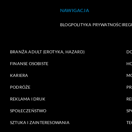
NAWIGACJA
BLOG
POLITYKA PRYWATNOŚCI
REG
BRANŻA ADULT (EROTYKA, HAZARD)
DO
FINANSE OSOBISTE
HO
KARIERA
M
PODRÓŻE
PR
REKLAMA I DRUK
RE
SPOŁECZEŃSTWO
SP
SZTUKA I ZAINTERESOWANIA
TE