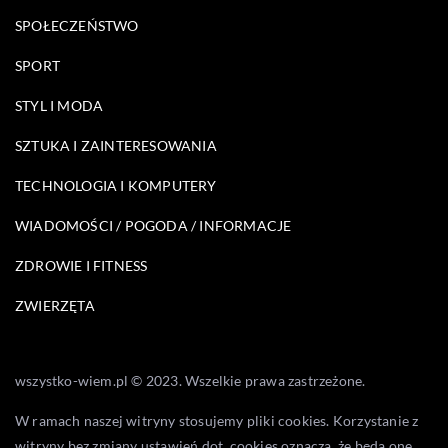
SPOŁECZEŃSTWO
SPORT
STYL I MODA
SZTUKA I ZAINTERESOWANIA
TECHNOLOGIA I KOMPUTERY
WIADOMOŚCI / POGODA / INFORMACJE
ZDROWIE I FITNESS
ZWIERZĘTA
wszystko-wiem.pl © 2023. Wszelkie prawa zastrzeżone.
W ramach naszej witryny stosujemy pliki cookies. Korzystanie z
witryny bez zmiany ustawień dot. cookies oznacza, że będą one