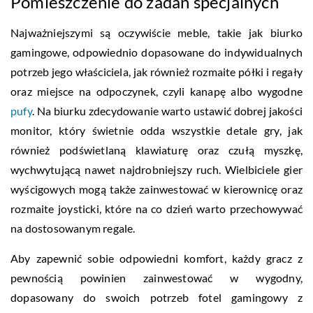
Pomieszczenie do zadań specjalnych
Najważniejszymi są oczywiście meble, takie jak biurko
gamingowe, odpowiednio dopasowane do indywidualnych
potrzeb jego właściciela, jak również rozmaite półki i regały
oraz miejsce na odpoczynek, czyli kanapę albo wygodne
pufy
. Na biurku zdecydowanie warto ustawić dobrej jakości
monitor, który świetnie odda wszystkie detale gry, jak
również podświetlaną klawiaturę oraz czułą myszkę,
wychwytującą nawet najdrobniejszy ruch. Wielbiciele gier
wyścigowych mogą także zainwestować w kierownicę oraz
rozmaite joysticki, które na co dzień warto przechowywać
na dostosowanym regale.
Aby zapewnić sobie odpowiedni komfort, każdy gracz z
pewnością powinien zainwestować w wygodny,
dopasowany do swoich potrzeb fotel gamingowy z