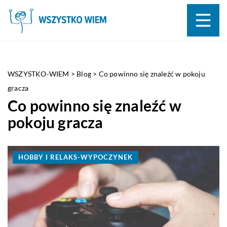
WSZYSTKO-WIEM
>
Blog
>
Co powinno się znaleźć w pokoju
gracza
Co powinno się znaleźć w
pokoju gracza
HOBBY I RELAKS-WYPOCZYNEK