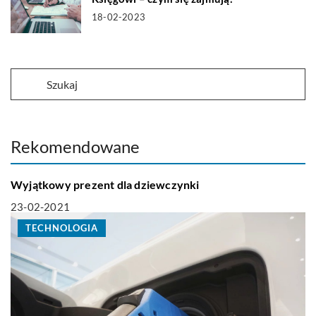
18-02-2023
Rekomendowane
LIFE & STYLE
Wyjątkowy prezent dla dziewczynki
23-02-2021
TECHNOLOGIA