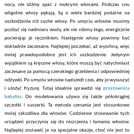
nocy, nie idźmy spać z mokrymi włosami. Podczas snu
wilgotne włosy pękają. Są o wiele bardziej podatne na
uszkodzenia niż suche włosy. Po umyciu włosów musimy
pozbyć się nadmiaru wody, ale nie róbmy tego, energicznie
pocierając je ręcznikiem. Następnie włosy powinny być
dokładnie zaczesane. Najlepiej poczekać, aż wyschną, więc
mniej prawdopodobne jest ich uszkodzenie. Jedynym
wyjątkiem są kręcone włosy, które muszą być natychmiast
zaczesane za pomocą szerokiego grzebienia i odpowiedniej
odżywki. Po umyciu włosów nadszedł czas, aby je wysuszyć
i ułożyć fryzurę. Tutaj idealnie sprawdzi się
prostownica
babyliss
. Do modelowania używa się także półokrągłej
szczotki i suszarki. Ta metoda czesania jest stosunkowo
mniej szkodliwa dla włosów. Codzienne stosowanie tych
urządzeń przyczynia się do niszczenia i łamania włosów.
Najlepiej zostawić je na specjalne okazje, choć nie jest to