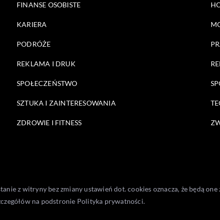
FINANSE OSOBISTE
HO
KARIERA
M
PODRÓŻE
PR
REKLAMA I DRUK
RE
SPOŁECZEŃSTWO
SP
SZTUKA I ZAINTERESOWANIA
TE
ZDROWIE I FITNESS
ZW
stanie z witryny bez zmiany ustawień dot. cookies oznacza, że będą 
zczegółów na podstronie
Polityka prywatności
.