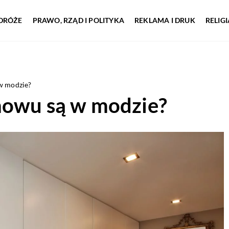
DRÓŻE
PRAWO, RZĄD I POLITYKA
REKLAMA I DRUK
RELIG
w modzie?
nowu są w modzie?