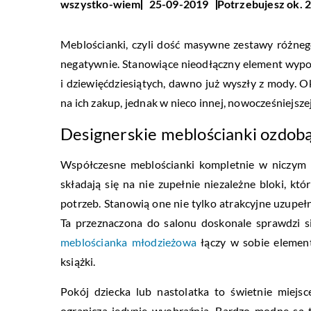
Potrzebujesz ok. 2
wszystko-wiem
25-09-2019
Meblościanki, czyli dość masywne zestawy różnego
negatywnie. Stanowiące nieodłączny element wypo
i dziewięćdziesiątych, dawno już wyszły z mody. O
na ich zakup, jednak w nieco innej, nowocześniejszej
Designerskie meblościanki ozdob
Współczesne meblościanki kompletnie w niczym 
składają się na nie zupełnie niezależne bloki, kt
potrzeb. Stanowią one nie tylko atrakcyjne uzupełn
Ta przeznaczona do salonu doskonale sprawdzi si
meblościanka młodzieżowa
łączy w sobie element
książki.
Pokój dziecka lub nastolatka to świetnie miejsc
ogranicza jedynie wyobraźnia. Bardzo modne są t