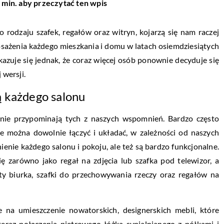
 min. aby przeczytać ten wpis
 rodzaju szafek, regałów oraz witryn, kojarzą się nam raczej
sażenia każdego mieszkania i domu w latach osiemdziesiątych
kazuje się jednak, że coraz więcej osób ponownie decyduje się
 wersji.
ą każdego salonu
nie przypominają tych z naszych wspomnień. Bardzo często
óre można dowolnie łączyć i układać, w zależności od naszych
ienie każdego salonu i pokoju, ale też są bardzo funkcjonalne.
ę zarówno jako regał na zdjęcia lub szafka pod telewizor, a
y biurka, szafki do przechowywania rzeczy oraz regałów na
e na umieszczenie nowatorskich, designerskich mebli, które
eraz połączenia piętrowego łóżka sypialnianego z półkami i