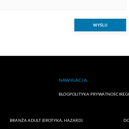
NAWIGACJA
BLOG
POLITYKA PRYWATNOŚCI
REG
BRANŻA ADULT (EROTYKA, HAZARD)
DO