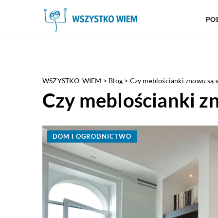
PO
WSZYSTKO-WIEM
>
Blog
>
Czy meblościanki znowu są 
Czy meblościanki z
DOM I OGRODNICTWO