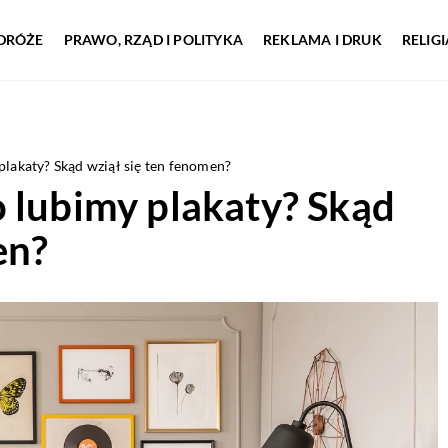
DRÓŻE
PRAWO, RZĄD I POLITYKA
REKLAMA I DRUK
RELIG
plakaty? Skąd wziął się ten fenomen?
 lubimy plakaty? Skąd
en?