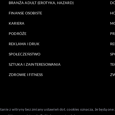
BRANŻA ADULT (EROTYKA, HAZARD)
DO
FINANSE OSOBISTE
HO
KARIERA
M
PODRÓŻE
PR
REKLAMA I DRUK
RE
SPOŁECZEŃSTWO
SP
SZTUKA I ZAINTERESOWANIA
TE
ZDROWIE I FITNESS
ZW
stanie z witryny bez zmiany ustawień dot. cookies oznacza, że będą 