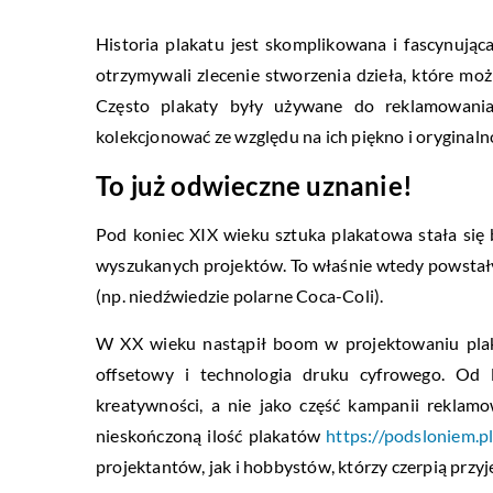
Historia plakatu jest skomplikowana i fascynują
otrzymywali zlecenie stworzenia dzieła, które mo
Często plakaty były używane do reklamowania
kolekcjonować ze względu na ich piękno i oryginaln
To już odwieczne uznanie!
Pod koniec XIX wieku sztuka plakatowa stała się 
wyszukanych projektów. To właśnie wtedy powstały 
(np. niedźwiedzie polarne Coca-Coli).
W XX wieku nastąpił boom w projektowaniu plak
offsetowy i technologia druku cyfrowego. Od l
kreatywności, a nie jako część kampanii reklam
nieskończoną ilość plakatów
https://podsloniem.p
projektantów, jak i hobbystów, którzy czerpią prz