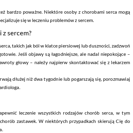
 też bardzo poważne. Niektóre osoby z chorobami serca mogą
ecjalizuje się w leczeniu problemów z sercem.
i z sercem?
rca, takich jak ból w klatce piersiowej lub duszności, zadzwoń
towie. Jeśli objawy są łagodniejsze, ale nadal niepokojące –
 zawroty głowy – należy najpierw skontaktować się z lekarzem
trwają dłużej niż dwa tygodnie lub pogarszają się, porozmawiaj
ardiologa.
 zapewnić leczenie wszystkich rodzajów chorób serca, w tym
i chorób zastawek. W niektórych przypadkach skierują Cię do
a.