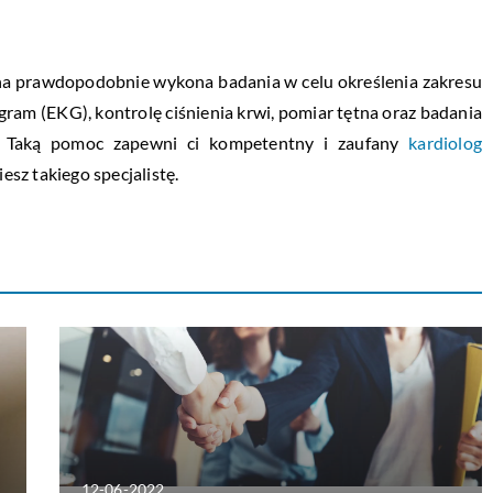
 ona prawdopodobnie wykona badania w celu określenia zakresu
am (EKG), kontrolę ciśnienia krwi, pomiar tętna oraz badania
u. Taką pomoc zapewni ci kompetentny i zaufany
kardiolog
sz takiego specjalistę.
12-06-2022