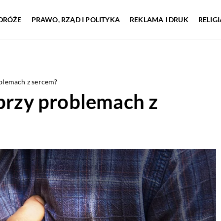
DRÓŻE
PRAWO, RZĄD I POLITYKA
REKLAMA I DRUK
RELIG
oblemach z sercem?
 przy problemach z