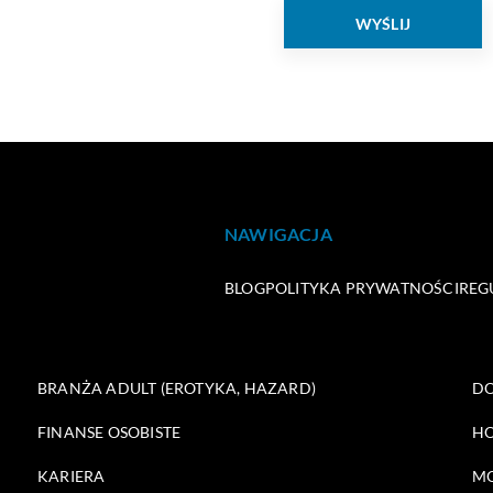
NAWIGACJA
BLOG
POLITYKA PRYWATNOŚCI
REG
BRANŻA ADULT (EROTYKA, HAZARD)
DO
FINANSE OSOBISTE
HO
KARIERA
M