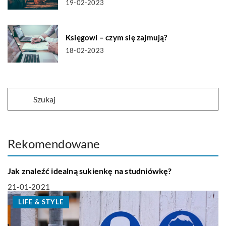
19-02-2023
Księgowi – czym się zajmują?
18-02-2023
Rekomendowane
LIFE & STYLE
Jak znaleźć idealną sukienkę na studniówkę?
21-01-2021
LIFE & STYLE