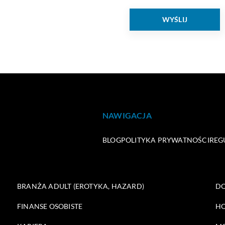
NAWIGACJA
BLOG
POLITYKA PRYWATNOŚCI
REG
BRANŻA ADULT (EROTYKA, HAZARD)
DO
FINANSE OSOBISTE
HO