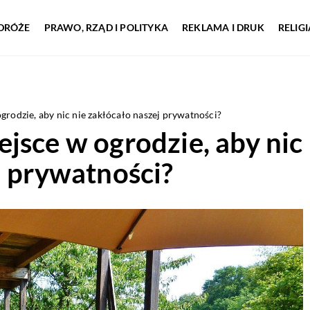
DRÓŻE
PRAWO, RZĄD I POLITYKA
REKLAMA I DRUK
RELIG
grodzie, aby nic nie zakłócało naszej prywatności?
jsce w ogrodzie, aby nic
j prywatności?