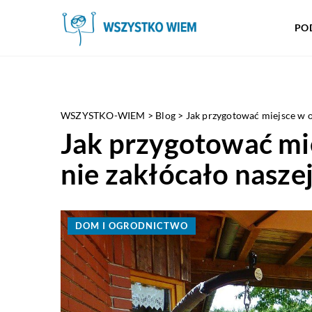
PO
WSZYSTKO-WIEM
>
Blog
>
Jak przygotować miejsce w o
Jak przygotować mie
nie zakłócało nasze
DOM I OGRODNICTWO