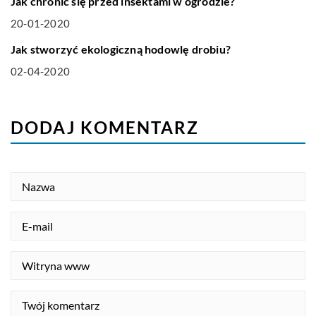
Jak chronić się przed insektami w ogrodzie?
20-01-2020
BIZNES I FINANSE
Jak stworzyć ekologiczną hodowlę drobiu?
02-04-2020
DODAJ KOMENTARZ