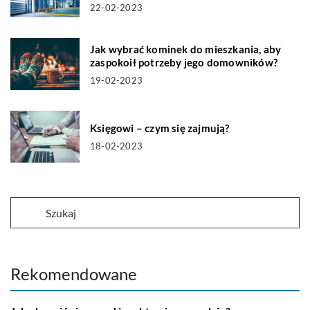
22-02-2023
Jak wybrać kominek do mieszkania, aby
zaspokoił potrzeby jego domowników?
19-02-2023
Księgowi – czym się zajmują?
18-02-2023
Rekomendowane
DOM I OGRODNICTWO