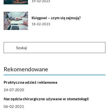
19-02-2023
Księgowi – czym się zajmują?
18-02-2023
Rekomendowane
BIZNES I FINANSE
Praktyczna odzież reklamowa
24-07-2020
ZDROWY STYL ŻYCIA
Narzędzia chirurgiczne używane w stomatologii
06-02-2021