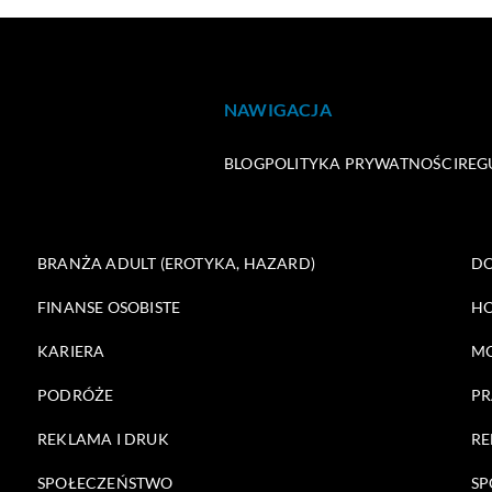
NAWIGACJA
BLOG
POLITYKA PRYWATNOŚCI
REG
BRANŻA ADULT (EROTYKA, HAZARD)
DO
FINANSE OSOBISTE
HO
KARIERA
M
PODRÓŻE
PR
REKLAMA I DRUK
RE
SPOŁECZEŃSTWO
SP