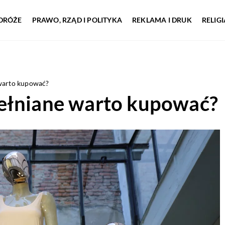
DRÓŻE
PRAWO, RZĄD I POLITYKA
REKLAMA I DRUK
RELIG
warto kupować?
ełniane warto kupować?