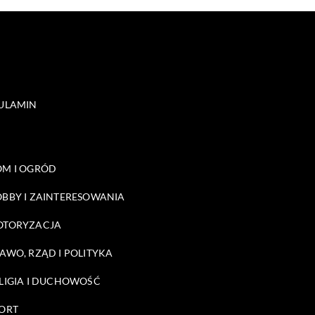
ULAMIN
M I OGRÓD
BBY I ZAINTERESOWANIA
OTORYZACJA
AWO, RZĄD I POLITYKA
LIGIA I DUCHOWOŚĆ
ORT