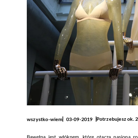
Potrzebujesz ok. 2
wszystko-wiem
03-09-2019
Bawełna jest włóknem, które otacza nasiona r