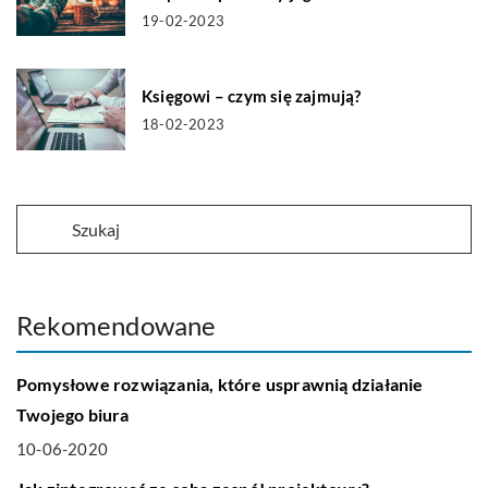
19-02-2023
Księgowi – czym się zajmują?
18-02-2023
Rekomendowane
BIZNES I FINANSE
Pomysłowe rozwiązania, które usprawnią działanie
Twojego biura
10-06-2020
HOBBY I RELAKS-WYPOCZYNEK