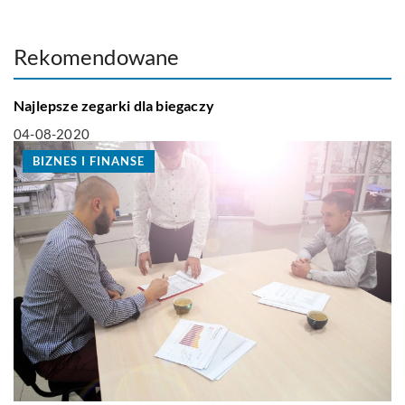
Rekomendowane
TECHNOLOGIA
Najlepsze zegarki dla biegaczy
04-08-2020
BIZNES I FINANSE