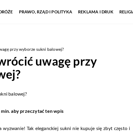
DRÓŻE
PRAWO, RZĄD I POLITYKA
REKLAMA I DRUK
RELIG
uwagę przy wyborze sukni balowej?
zwrócić uwagę przy
wej?
 min. aby przeczytać ten wpis
 wyzwanie! Tak eleganckiej sukni nie kupuje się zbyt często i