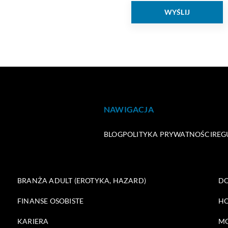
NAWIGACJA
BLOG
POLITYKA PRYWATNOŚCI
REG
BRANŻA ADULT (EROTYKA, HAZARD)
DO
FINANSE OSOBISTE
HO
KARIERA
M