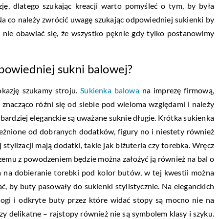
zję, dlatego szukając kreacji warto pomyśleć o tym, by była
a co należy zwrócić uwagę szukając odpowiedniej sukienki by
ż nie obawiać się, że wszystko pęknie gdy tylko postanowimy
powiedniej sukni balowej?
okazję szukamy stroju.
Sukienka balowa
na imprezę firmową,
l znacząco różni się od siebie pod wieloma względami i należy
bardziej eleganckie są uważane suknie długie. Krótka sukienka
eżnione od dobranych dodatków, figury no i niestety również
tylizacji mają dodatki, takie jak biżuteria czy torebka. Wręcz
 czemu z powodzeniem będzie można założyć ją również na bal o
 na dobieranie torebki pod kolor butów, w tej kwestii można
ać, by buty pasowały do sukienki stylistycznie. Na eleganckich
e nogi i odkryte buty przez które widać stopy są mocno nie na
czy delikatne – rajstopy również nie są symbolem klasy i szyku.